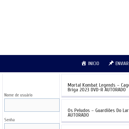
Pular
para
o
conteúdo
INICIO
ENVIA
LOGIN
Mortal Kombat Legends – Cag
Briga 2023 DVD-R AUTORADO
Nome de usuário
Os Peludos – Guardiões Do La
AUTORADO
Senha