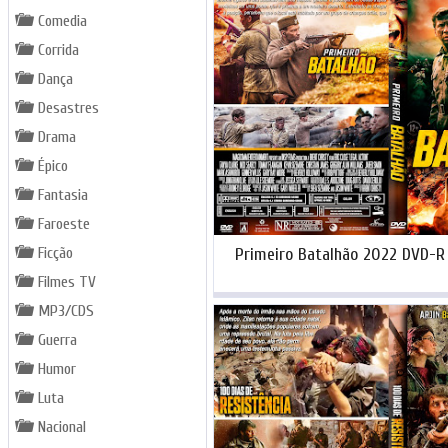
Comedia
Corrida
Dança
Desastres
Drama
Épico
Fantasia
Faroeste
Primeiro Batalhão 2022 DVD-
Ficção
Filmes TV
MP3/CDS
Guerra
Humor
Luta
Nacional