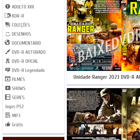
ADULTO XXX
BDR-R
COLEÇÕES
DESENHOS
DOCUMENTARIO
DVD-R AUTORADO
DVD-R OFICIAL
DVD-R Legendado
Unidade Ranger 2023 DVD-R 
FILMES
SHOWS
SERIES
Jogos PS2
MP3
Grátis