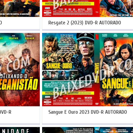
O
Resgate 2 (2023) DVD-R AUTORADO
DVD-R
Sangue E Ouro 2023 DVD-R AUTORADO