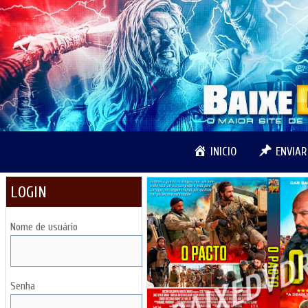
Pular
para
o
conteúdo
INICIO
ENVIA
LOGIN
Nome de usuário
Senha