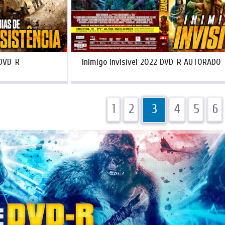
 DVD-R
Inimigo Invisível 2022 DVD-R AUTORADO
1
2
3
4
5
6
.