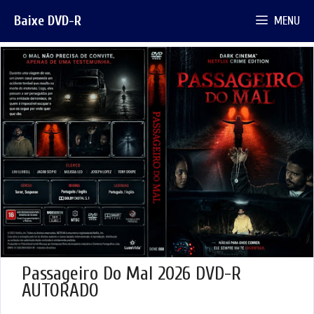
Pular
Baixe DVD-R
MENU
para
o
conteúdo
Passageiro Do Mal 2026 DVD-R
AUTORADO