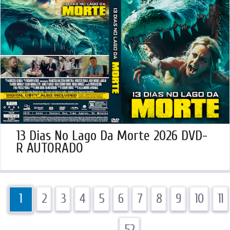
13 Dias No Lago Da Morte 2026 DVD-
R AUTORADO
1
2
3
4
5
6
7
8
9
10
11
…
52