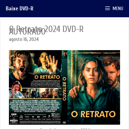
Pular
Baixe DVD-R
MENU
para
o
conteúdo
O Retrato 2024 DVD-R
AUTORADO
agosto 16, 2024