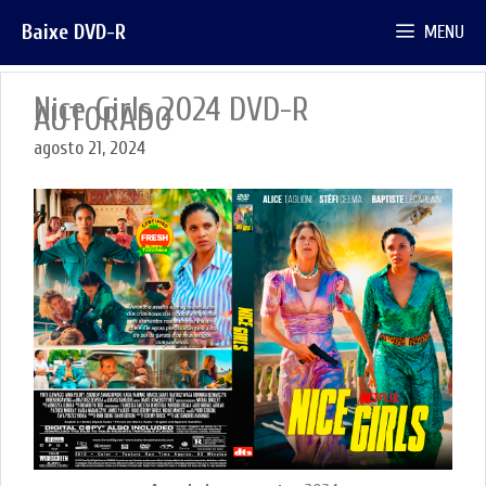
Pular
Baixe DVD-R
MENU
para
o
conteúdo
Nice Girls 2024 DVD-R
AUTORADO
agosto 21, 2024