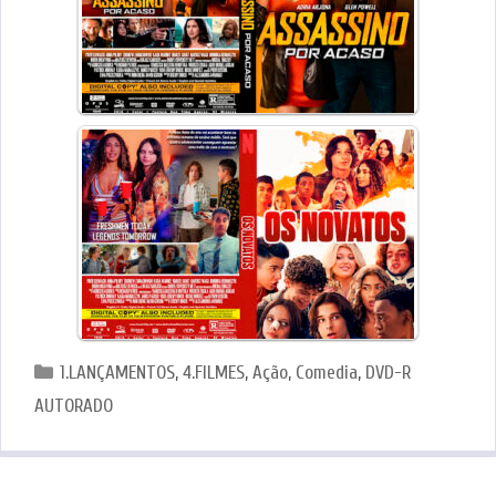
Categorias
1.LANÇAMENTOS
,
4.FILMES
,
Ação
,
Comedia
,
DVD-R
AUTORADO