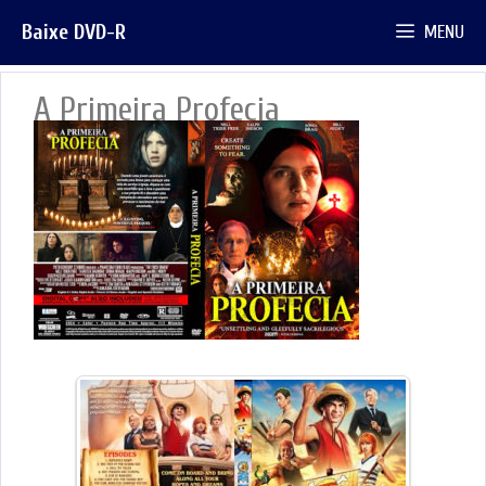
Pular
Baixe DVD-R
MENU
para
o
conteúdo
A Primeira Profecia