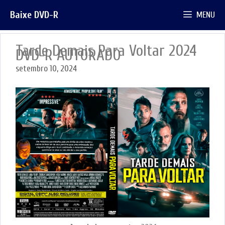
Pular
Baixe DVD-R
MENU
para
o
conteúdo
Tarde Demais Para Voltar 2024
DVD-R AUTORADO
setembro 10, 2024