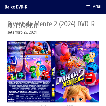
Pular
Baixe DVD-R
MENU
para
o
conteúdo
Divertida Mente 2 (2024) DVD-R
AUTORADO
setembro 25, 2024