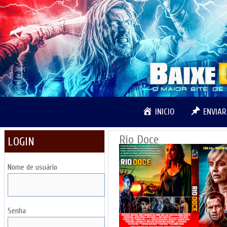
Pular
para
o
conteúdo
INICIO
ENVIA
Rio Doce
LOGIN
Nome de usuário
Senha