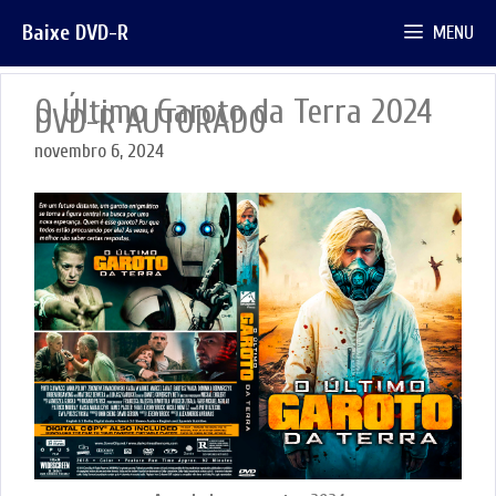
Pular
Baixe DVD-R
MENU
para
o
conteúdo
O Último Garoto da Terra 2024
DVD-R AUTORADO
novembro 6, 2024