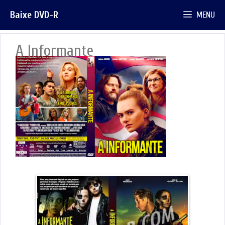
Pular
Baixe DVD-R
MENU
para
o
conteúdo
A Informante