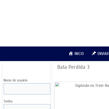
Pular
para
o
conteúdo
INICIO
ENVIA
Bala Perdida 3
LOGIN
Nome de usuário
Senha