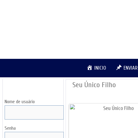
Pular
para
o
conteúdo
INICIO
ENVIA
Seu Único Filho
LOGIN
Nome de usuário
Senha