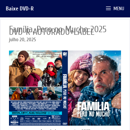
Pular
Baixe DVD-R
MENU
para
o
conteúdo
Família, Pero no Mucho 2025
DVD-R AUTORADO+LABEL
julho 20, 2025