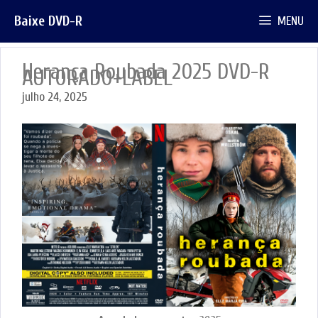
Pular
Baixe DVD-R
MENU
para
o
conteúdo
Herança Roubada 2025 DVD-R
AUTORADO+LABEL
julho 24, 2025