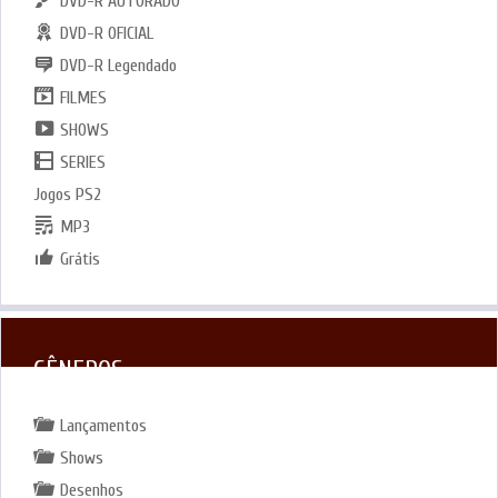
DVD-R AUTORADO
DVD-R OFICIAL
DVD-R Legendado
FILMES
SHOWS
SERIES
Jogos PS2
MP3
Grátis
GÊNEROS
Lançamentos
Shows
Desenhos