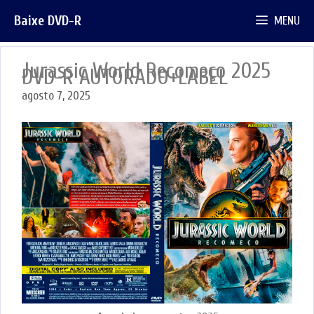
Pular
Baixe DVD-R
MENU
para
o
conteúdo
Jurassic World Recomeço 2025
DVD-R AUTORADO+LABEL
agosto 7, 2025