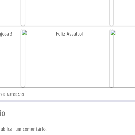
D-R AUTORADO
io
ublicar um comentário.