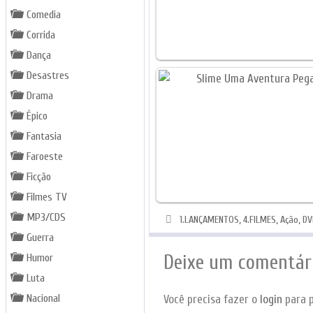
Comedia
Corrida
Dança
Desastres
Drama
Épico
Fantasia
Faroeste
Ficção
Filmes TV
MP3/CDS
Categorias
1.LANÇAMENTOS
,
4.FILMES
,
Ação
,
DV
Guerra
Deixe um comentár
Humor
Luta
Nacional
Você precisa fazer o
login
para p