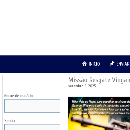
Pular
para
o
conteúdo
INICIO
ENVIA
Missão Resgate Vinga
LOGIN
setembro 3, 2025
Nome de usuário
Senha