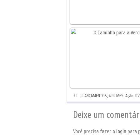
Categorias
1.LANÇAMENTOS
,
4.FILMES
,
Ação
,
DV
Deixe um comentár
Você precisa fazer o
login
para p