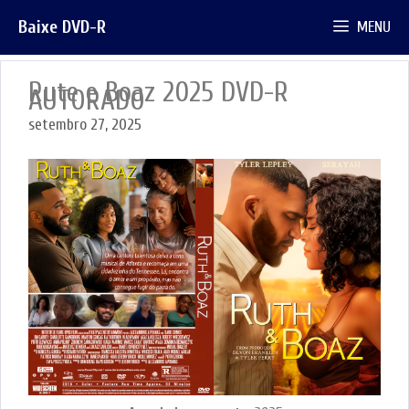
Pular
Baixe DVD-R
MENU
para
o
conteúdo
Rute e Boaz 2025 DVD-R
AUTORADO
setembro 27, 2025