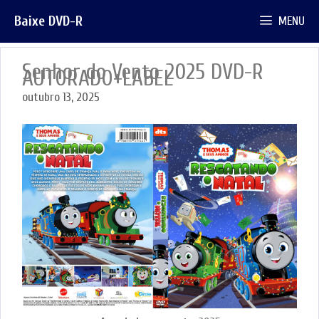
Pular
Baixe DVD-R
MENU
para
o
conteúdo
Senhor do Vento 2025 DVD-R
AUTORADO+LABEL
outubro 13, 2025