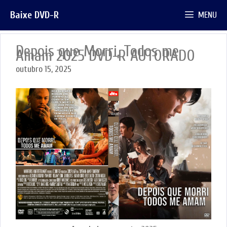
Pular
Baixe DVD-R
MENU
para
o
conteúdo
Depois que Morri, Todos me
Amam 2025 DVD-R AUTORADO
outubro 15, 2025