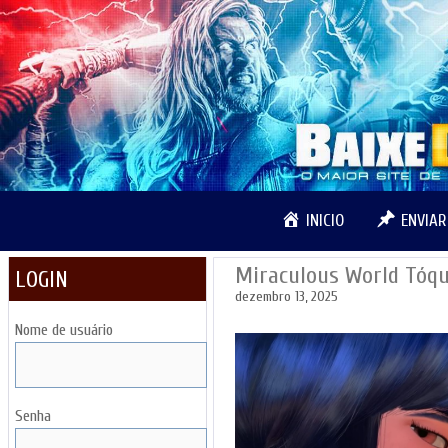
Pular
para
o
conteúdo
INICIO
ENVIA
Miraculous World Tóqu
LOGIN
dezembro 13, 2025
Nome de usuário
Senha