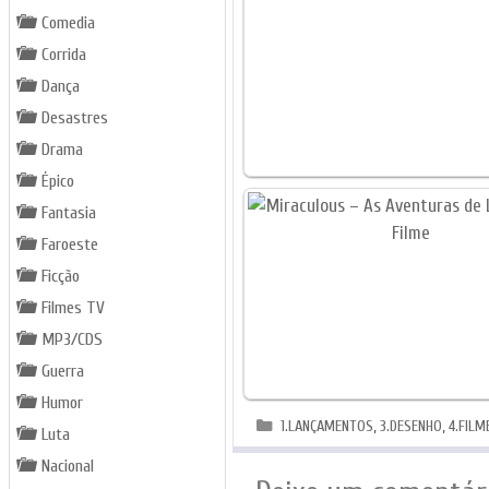
Comedia
Corrida
Dança
Desastres
Drama
Épico
Fantasia
Faroeste
Ficção
Filmes TV
MP3/CDS
Guerra
Humor
Categorias
1.LANÇAMENTOS
,
3.DESENHO
,
4.FILM
Luta
Nacional