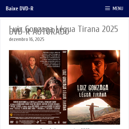
Pular
Baixe DVD-R
MENU
para
o
conteúdo
Luiz Gonzaga Légua Tirana 2025
DVD-R AUTORADO
dezembro 16, 2025