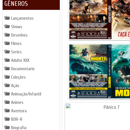
GÊNEROS
Lançamentos
Shows
Desenhos
Filmes
Series
Adulto XXX
Documentario
Coleções
Ação
Animação/Infantil
Animes
Aventura
BDR-R
Biografia