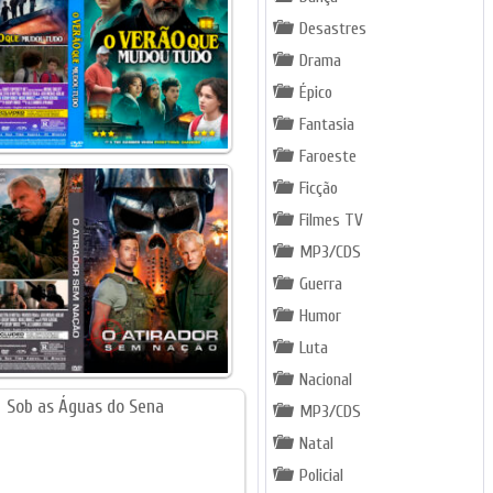
Desastres
Drama
Épico
Fantasia
Faroeste
Ficção
Filmes TV
MP3/CDS
Guerra
Humor
Luta
Nacional
MP3/CDS
Natal
Policial