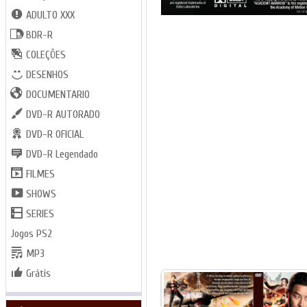
ADULTO XXX
BDR-R
COLEÇÕES
DESENHOS
DOCUMENTARIO
DVD-R AUTORADO
DVD-R OFICIAL
DVD-R Legendado
FILMES
SHOWS
SERIES
Jogos PS2
MP3
Grátis