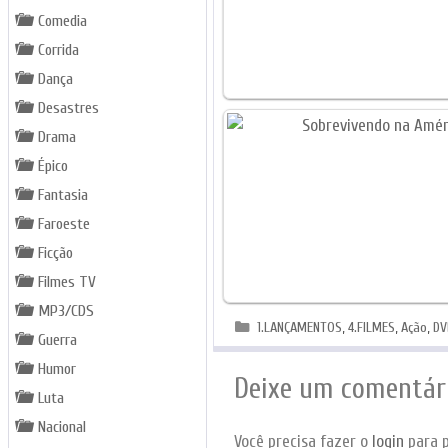
Comedia
Corrida
Dança
Desastres
Drama
Épico
Fantasia
Faroeste
Ficção
Filmes TV
MP3/CDS
Categorias
1.LANÇAMENTOS
,
4.FILMES
,
Ação
,
DV
Guerra
Humor
Deixe um comentár
Luta
Nacional
Você precisa fazer o
login
para p