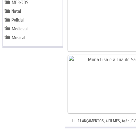
MP3/CDS
Natal
Policial
Medieval
Musical
Categorias
1.LANÇAMENTOS
,
4.FILMES
,
Ação
,
DV