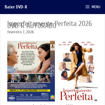
Pular
Baixe DVD-R
MENU
para
o
conteúdo
Imperfeitamente Perfeita 2026
DVD-R AUTORADO
fevereiro 7, 2026