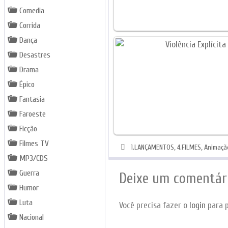
Comedia
Corrida
Dança
Desastres
Drama
Épico
Fantasia
Faroeste
Ficção
Filmes TV
Categorias
1.LANÇAMENTOS
,
4.FILMES
,
Animação
MP3/CDS
Guerra
Deixe um comentár
Humor
Luta
Você precisa fazer o
login
para p
Nacional