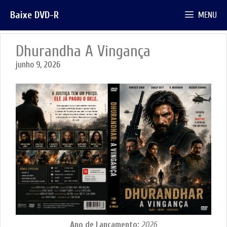
Pular
Baixe DVD-R
MENU
para
o
conteúdo
Dhurandha A Vingança
junho 9, 2026
Ano de Lançamento:
2026