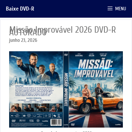
Pular
Baixe DVD-R
MENU
para
o
conteúdo
Missão Improvável 2026 DVD-R
AUTORADO
junho 23, 2026