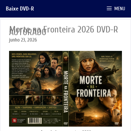
Pular
Baixe DVD-R
MENU
para
o
conteúdo
Morte na Fronteira 2026 DVD-R
AUTORADO
junho 23, 2026