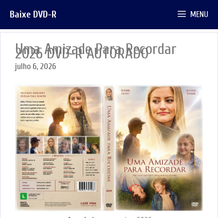
Pular
Baixe DVD-R
MENU
para
o
conteúdo
Uma Amizade Para Recordar
2026 DVD-R AUTORADO
julho 6, 2026