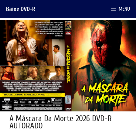
Pular
Baixe DVD-R
MENU
para
o
conteúdo
A Máscara Da Morte 2026 DVD-R
AUTORADO