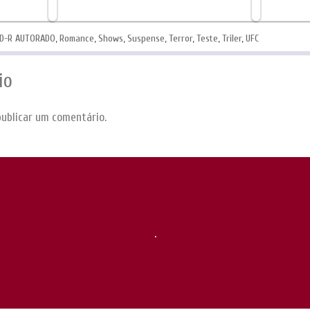
D-R AUTORADO
,
Romance
,
Shows
,
Suspense
,
Terror
,
Teste
,
Triler
,
UFC
io
ublicar um comentário.
.