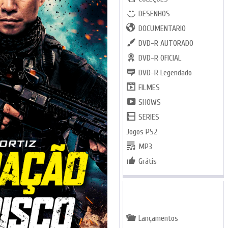
DESENHOS
DOCUMENTARIO
DVD-R AUTORADO
DVD-R OFICIAL
DVD-R Legendado
FILMES
SHOWS
SERIES
Jogos PS2
MP3
Grátis
GENEROS
Lançamentos