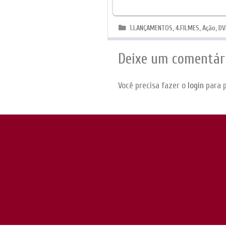
Categorias
1.LANÇAMENTOS
,
4.FILMES
,
Ação
,
DV
Deixe um comentár
Você precisa fazer o
login
para p