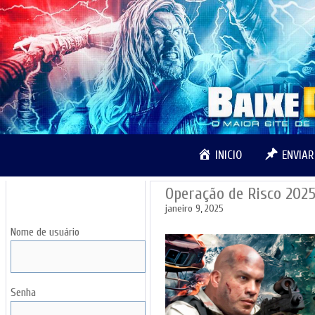
Pular
para
o
conteúdo
INICIO
ENVIA
Operação de Risco 20
LOGIN
janeiro 9, 2025
Nome de usuário
Senha