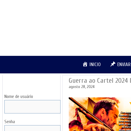
Pular
para
o
conteúdo
INICIO
ENVIA
Guerra ao Cartel 202
LOGIN
agosto 28, 2024
Nome de usuário
Senha