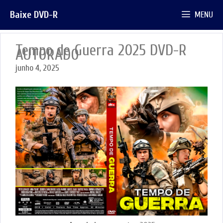
Pular
Baixe DVD-R
MENU
para
o
conteúdo
Tempo de Guerra 2025 DVD-R
AUTORADO
junho 4, 2025