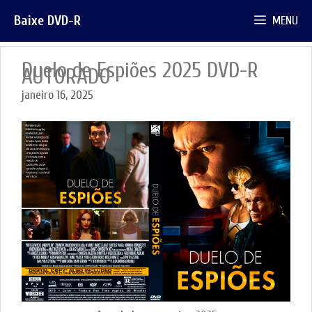
Pular
Baixe DVD-R
MENU
para
o
conteúdo
Duelo de Espiões 2025 DVD-R
AUTORADO
janeiro 16, 2025