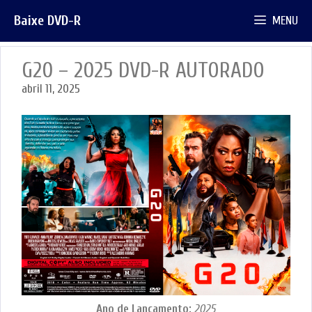
Pular
Baixe DVD-R
MENU
para
o
conteúdo
G20 – 2025 DVD-R AUTORADO
abril 11, 2025
Ano de Lançamento:
2025