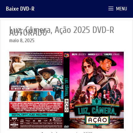
Pular
Baixe DVD-R
MENU
para
o
conteúdo
Luz, Câmera, Ação 2025 DVD-R
AUTORADO
maio 8, 2025