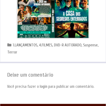
Categorias
1.LANÇAMENTOS
,
4.FILMES
,
DVD-R AUTORADO
,
Suspense
,
Terror
Deixe um comentário
Você precisa fazer o
login
para publicar um comentário.