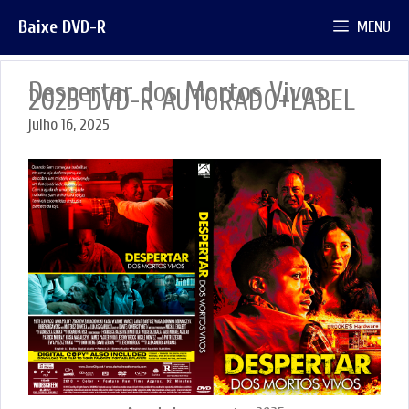
Pular
Baixe DVD-R
MENU
para
o
conteúdo
Despertar dos Mortos Vivos
2025 DVD-R AUTORADO+LABEL
julho 16, 2025