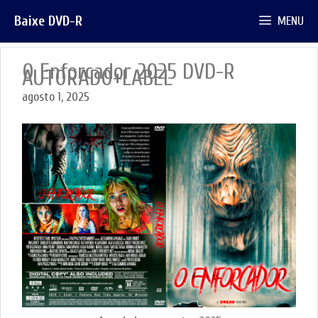
Pular
Baixe DVD-R
MENU
para
o
conteúdo
O Enforcador 2025 DVD-R
AUTORADO+LABEL
agosto 1, 2025