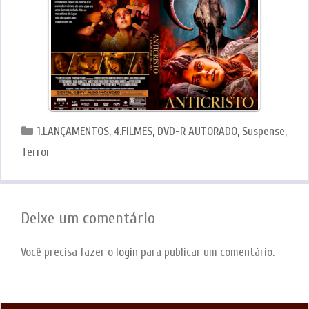
Categorias
1.LANÇAMENTOS
,
4.FILMES
,
DVD-R AUTORADO
,
Suspense
,
Terror
Deixe um comentário
Você precisa fazer o
login
para publicar um comentário.