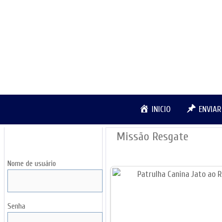
Pular
para
o
conteúdo
INICIO
ENVIA
Missão Resgate
LOGIN
Nome de usuário
Senha