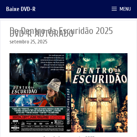
Pular
Baixe DVD-R
MENU
para
o
conteúdo
De Dentro da Escuridão 2025
DVD-R AUTORADO
setembro 25, 2025