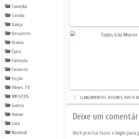
Comedia
Corrida
Dança
Desastres
Drama
Épico
Fantasia
Faroeste
Ficção
Filmes TV
MP3/CDS
Categorias
1.LANÇAMENTOS
,
4.FILMES
,
DVD-R A
Guerra
Deixe um comentár
Humor
Luta
Nacional
Você precisa fazer o
login
para p