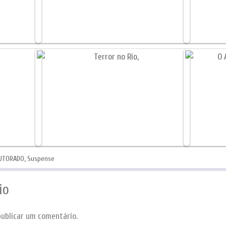
UTORADO
,
Suspense
io
ublicar um comentário.