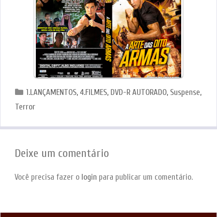
Categorias
1.LANÇAMENTOS
,
4.FILMES
,
DVD-R AUTORADO
,
Suspense
,
Terror
Deixe um comentário
Você precisa fazer o
login
para publicar um comentário.