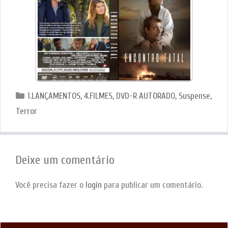
Categorias
1.LANÇAMENTOS
,
4.FILMES
,
DVD-R AUTORADO
,
Suspense
,
Terror
Deixe um comentário
Você precisa fazer o
login
para publicar um comentário.