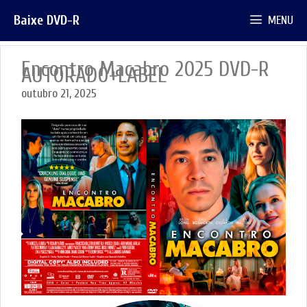
Pular
Baixe DVD-R
MENU
para
o
conteúdo
Encontro Macabro 2025 DVD-R
AUTORADO+LABEL
outubro 21, 2025