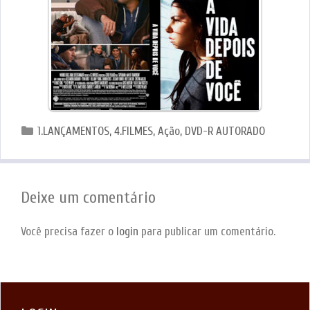
Categorias
1.LANÇAMENTOS
,
4.FILMES
,
Ação
,
DVD-R AUTORADO
Deixe um comentário
Você precisa fazer o
login
para publicar um comentário.