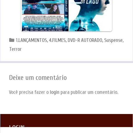
Categorias
1.LANÇAMENTOS
,
4.FILMES
,
DVD-R AUTORADO
,
Suspense
,
Terror
Deixe um comentário
Você precisa fazer o
login
para publicar um comentário.
LOGIN