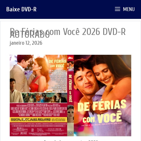
Pular
Baixe DVD-R
MENU
para
o
conteúdo
De Férias com Você 2026 DVD-R
AUTORADO
janeiro 12, 2026