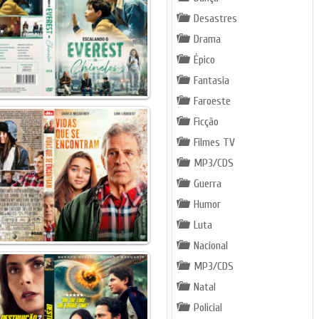
Desastres
Drama
Épico
Fantasia
Faroeste
Ficção
Filmes TV
MP3/CDS
Guerra
Humor
Luta
Nacional
MP3/CDS
Natal
Policial