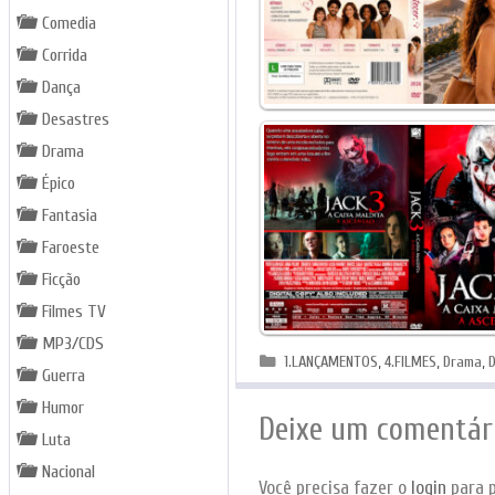
Comedia
Corrida
Dança
Desastres
Drama
Épico
Fantasia
Faroeste
Ficção
Filmes TV
MP3/CDS
Categorias
1.LANÇAMENTOS
,
4.FILMES
,
Drama
,
Guerra
Humor
Deixe um comentár
Luta
Nacional
Você precisa fazer o
login
para p