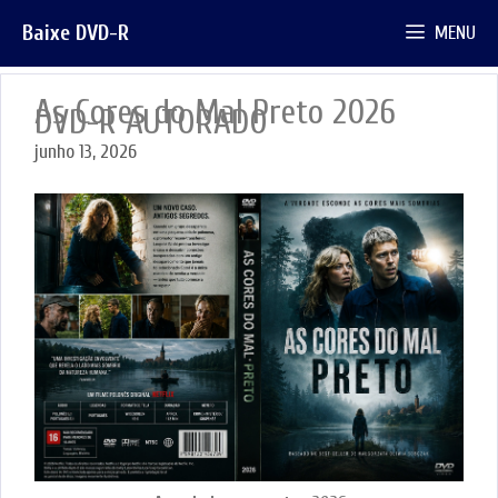
Pular
Baixe DVD-R
MENU
para
o
conteúdo
As Cores do Mal Preto 2026
DVD-R AUTORADO
junho 13, 2026